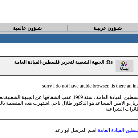
شـؤون عربيـة
شـؤون عالمية
Re: الجبهة الشعبية لتحرير فلسطين-القيادة العامة
sorry i do not have arabic browser...is there an int
> تشكلت الجبهة الشعبية لتحرير فلسطين-القيادة العامة , سنة 1969 عقب انشق
بريل,و الامين المساعد هو الدكتور طلال ناجي,اشتهرت هده المنضمة بال
طائرات الشراعية
سطين-القيادة العامة
اسم المرسل ابو رعد