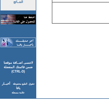
النتــائج
لاتنسى اضــافة موقعنا
ضمن قائمتك المفضلة
(CTRL-D)
أخبــار
حقوق الطبع محفوظة
يافا
علامة مسجلة