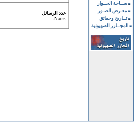
ســاحة الحــوار
معـرض الصـور
عدد الرسائل
تــاريخ وحقائق
-None-
المجــازر الصهيونية