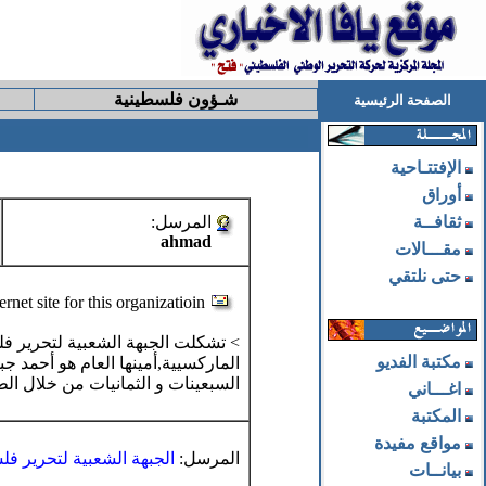
شـؤون فلسطينية
الصفحة الرئيسية
الإفتتـاحية
أوراق
ثقافــة
المرسل:
ahmad
مقـــالات
حتى نلتقي
ernet site for this organizatioin
مكتبة الفديو
الماركسيية,أمينها العام هو أحمد ج
السبعينات و الثمانيات من خلال ال
اغـــاني
المكتبة
مواقع مفيدة
المرسل:
الجبهة الشعبية لتحرير فل
بيانــات