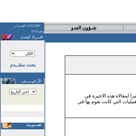
3/22/2005
ا لإصــدا ر
شـؤون العدو
رقم (525)
بحث متقــدم
اقها عن الجبهة الشعبية,نضرا لمغالاة هده الاخيرة في
عمليات التي كانت تقوم بها في