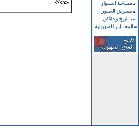
-None-
ســاحة الحــوار
معـرض الصـور
تــاريخ وحقائق
المجــازر الصهيونية