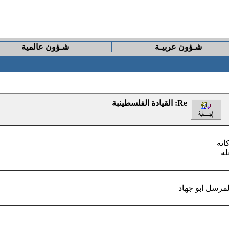
شـؤون عربيـة
شـؤون عالمية
Re: القيادة الفلسطينبة
اته
له
مرسل ابو جهاد