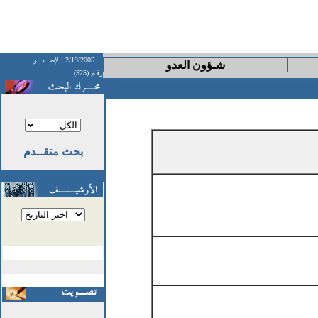
2/19/2005
ا لإصــدا ر
شـؤون العدو
رقم (525)
بحث متقــدم