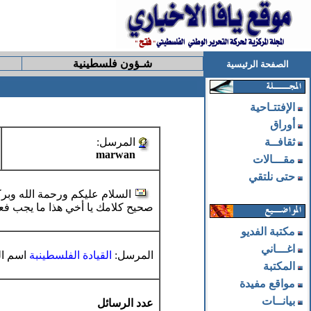
شـؤون فلسطينية
الصفحة الرئيسية
الإفتتـاحية
أوراق
ثقافــة
المرسل:
marwan
مقـــالات
حتى نلتقي
السلام عليكم ورحمة الله وبرك
صحيح كلامك يا أخي هذا ما يجب فع
مكتبة الفديو
اغـــاني
المرسل:
القيادة الفلسطينبة
اسم ال
المكتبة
مواقع مفيدة
بيانــات
عدد الرسائل