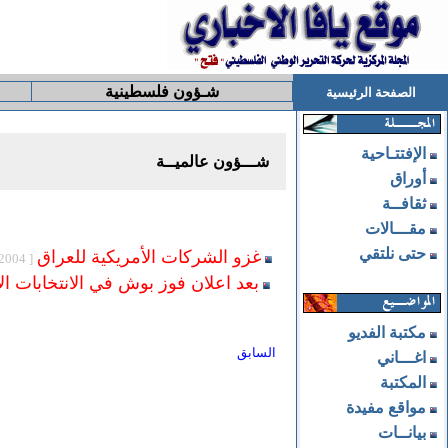
شـؤون فلسطينية
الصفحة الرئيسية
الإفتتـاحية
شـــؤون عالميــة
أوراق
ثقافــة
مقـــالات
حتى نلتقي
غزو الشركات الأمريكية للعراق
[ 11/16/2004, 9:59:58 PM ]
بعد اعلان فوز بوش في الانتخابات ال
مكتبة الفديو
السابق
اغـــاني
المكتبة
مواقع مفيدة
بيانــات