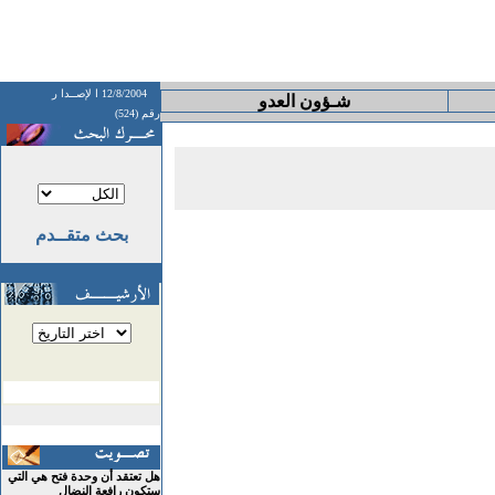
12/8/2004
ا لإصــدا ر
شـؤون العدو
رقم (524)
بحث متقــدم
هل تعتقد أن وحدة فتح هي التي
ستكون رافعة النضال