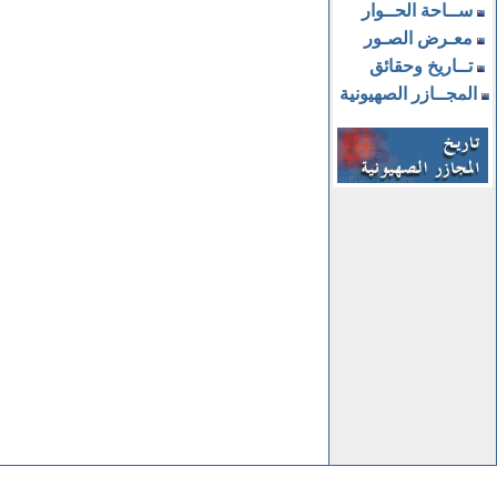
ســاحة الحــوار
معـرض الصـور
تــاريخ وحقائق
المجــازر الصهيونية