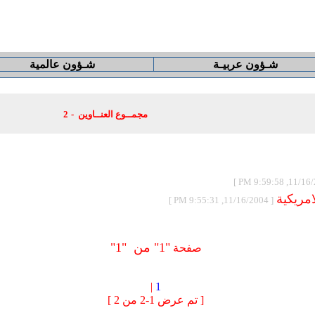
شـؤون عربيـة
شـؤون عالمية
مجمــوع العنــاوين -
2
امريكية
[ 11/16/2004, 9:55:31 PM ]
"1"
من
"1"
صفحة
|
1
[ تم عرض 1-2 من 2 ]